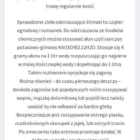
trawę regularnie kosić.
Sprawdzone zioła odstraszające ślimaki to cząber
ogrodowy i rumianek. Do odstraszania ze środków
chemicznych można stosować ałun czyli siarczan
potasowo-glinowy KAl(SO4)2.12H2O. Stosuje się 4
gramy ałunu na 1 litr wody rozpuszczając go najpierw
w malej ilości ciepłej wody i dopełniając do 1 litra.
Takim roztworem opryskuje się zagony.
Można również – do czasu pierwszego deszczu –
dookoła zagonów lub pojedynczych roślin rozsypywać
wapno, mączkę dolomitową lub popiół lecz należy
uważać by nie odkwasić za bardzo gleby.
Bezpieczniejsze jest rozsypywanie ostrego piasku,
rozdrobnionych skorupek z jajek, lub ostrych trocin.
Po zmoczeniu taka ochrona przestaje działać. W