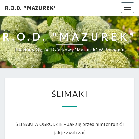
R.O.D. "MAZUREK"
Togg
navig
R.O.D. "MAZUREK"
Rodzinny Ogród Działkowy "Mazurek" W Poznaniu
ŚLIMAKI
ŚLIMAKI
ŚLIMAKI W OGRODZIE – Jak się przed nimi chronić i
jak je zwalczać