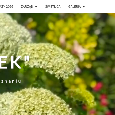
ATY 2026
ZARZĄD
ŚWIETLICA
GALERIA
EK"
oznaniu