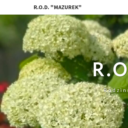
R.O.D. "MAZUREK"
R.
Rodzin