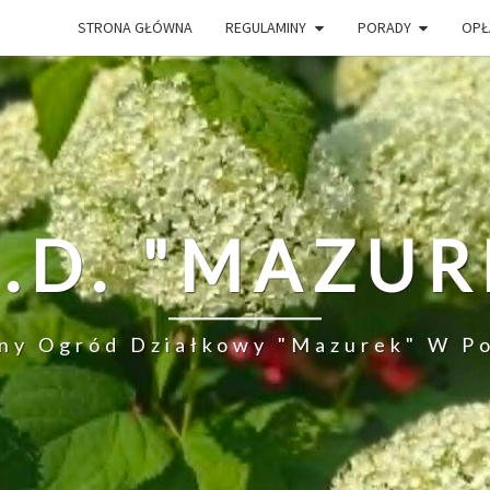
STRONA GŁÓWNA
REGULAMINY
PORADY
OPŁ
O.D. "MAZUR
ny Ogród Działkowy "Mazurek" W P