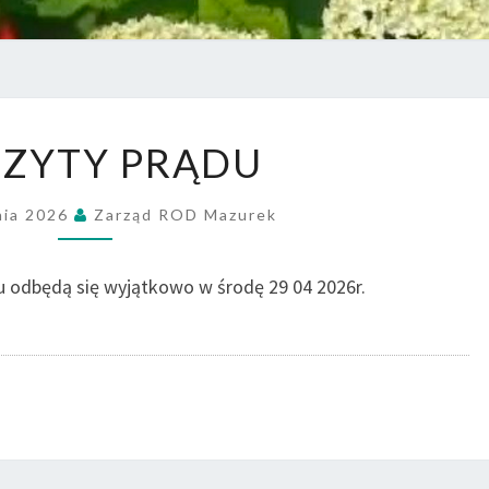
ODCZYTY
ZYTY PRĄDU
PRĄDU
nia 2026
Zarząd ROD Mazurek
u odbędą się wyjątkowo w środę 29 04 2026r.